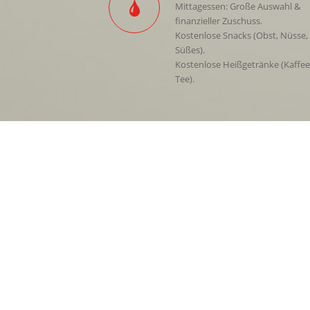
Mittagessen: Große Auswahl &
finanzieller Zuschuss.
Kostenlose Snacks (Obst, Nüsse,
Süßes).
Kostenlose Heißgetränke (Kaffee
Tee).