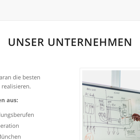
UNSER UNTERNEHMEN
aran die besten
realisieren.
n aus:
ldungsberufen
eration
n München