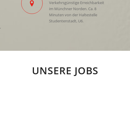
Verkehrsgünstige Erreichbarkeit
im Münchner Norden. Ca. 8
Minuten von der Haltestelle
Studentenstadt, U6.
,
UNSERE JOBS