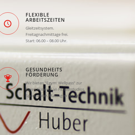
FLEXIBLE
ARBEITSZEITEN
Gleitzeitsystem.
Freitagnachmittage frei.
Start: 06.00 – 08.00 Uhr.
GESUNDHEITS
FÖRDERUNG
Wir bieten “Egym: Wellpass” zur
freien Auswahl an Fitnessstudios,
Sportcenter, Massagen etc. an.