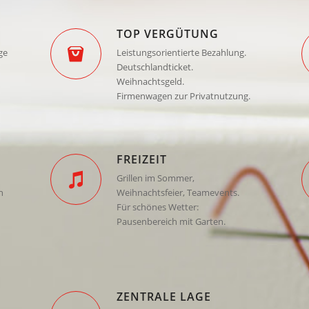
TOP VERGÜTUNG
ge
Leistungsorientierte Bezahlung.
Deutschlandticket.
Weihnachtsgeld.
Firmenwagen zur Privatnutzung.
FREIZEIT
Grillen im Sommer,
h
Weihnachtsfeier, Teamevents.
Für schönes Wetter:
Pausenbereich mit Garten.
ZENTRALE LAGE