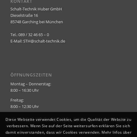
KONTAKT
Schalt-Technik Huber GmbH
Dieselstraße 16
85748 Garching bei München
Tel.: 089 / 32 46 65 – 0
E-Mail:
STH@schalt-technik.de
ÖFFNUNGSZEITEN
Montag – Donnerstag:
8:00 – 16:30 Uhr
Freitag:
8:00 – 12:30 Uhr
Diese Webseite verwendet Cookies, um die Qualität der Website zu
verbessern. Wenn Sie auf der Seite weitersurfen erklären Sie sich
damit einverstanden, dass wir Cookies verwenden. Mehr Infos über